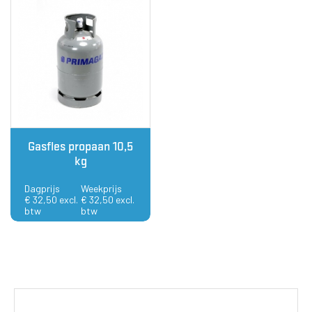
Gasfles propaan 10,5
kg
Dagprijs
Weekprijs
€ 32,50 excl.
€ 32,50 excl.
btw
btw