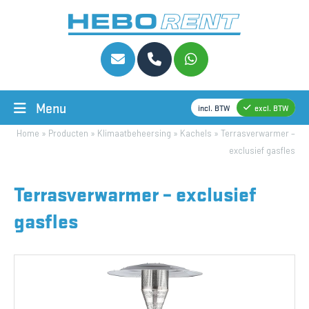
Menu
incl. BTW
excl. BTW
Home
»
Producten
»
Klimaatbeheersing
»
Kachels
»
Terrasverwarmer –
exclusief gasfles
Terrasverwarmer – exclusief
gasfles