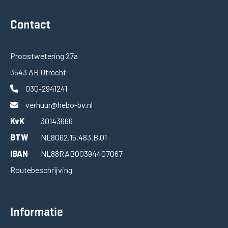
Contact
Proostwetering 27a
3543 AB Utrecht
030-2941241
verhuur@hebo-bv.nl
KvK
30143666
BTW
NL8062.15.483.B.01
IBAN
NL88RABO0394407067
Routebeschrijving
Informatie