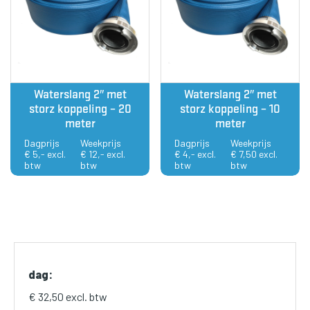
Waterslang 2″ met
Waterslang 2″ met
storz koppeling – 20
storz koppeling – 10
meter
meter
Dagprijs
Weekprijs
Dagprijs
Weekprijs
€ 5,- excl.
€ 12,- excl.
€ 4,- excl.
€ 7,50 excl.
btw
btw
btw
btw
dag:
€ 32,50 excl. btw