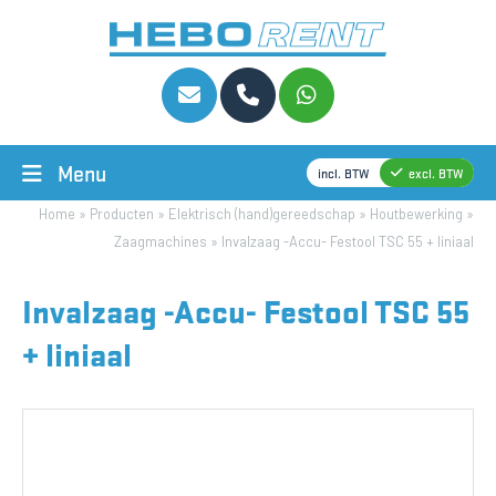
Menu
incl. BTW
excl. BTW
Home
»
Producten
»
Elektrisch (hand)gereedschap
»
Houtbewerking
»
Zaagmachines
»
Invalzaag -Accu- Festool TSC 55 + liniaal
Invalzaag -Accu- Festool TSC 55
+ liniaal