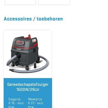
Accessoires / toebehoren
Gereedschapstofzuiger
1600W/25Ltr
Dagprijs
Weekprijs
€ 16,- excl.
€ 37,- excl.
btw
btw