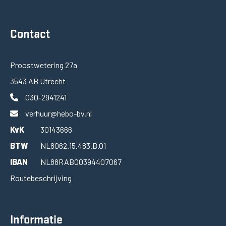
Contact
Proostwetering 27a
3543 AB Utrecht
030-2941241
verhuur@hebo-bv.nl
KvK
30143666
BTW
NL8062.15.483.B.01
IBAN
NL88RABO0394407067
Routebeschrijving
Informatie