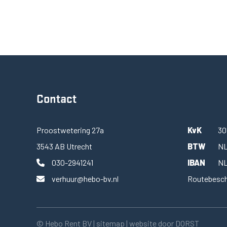
Contact
Proostwetering 27a
KvK
30
3543 AB Utrecht
BTW
NL
030-2941241
IBAN
NL
verhuur@hebo-bv.nl
Routebesch
© Hebo Rent BV |
sitemap
| website door
DORST