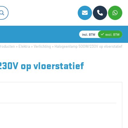
incl. BTW
excl. BTW
Producten
»
Elektra
»
Verlichting
»
Halogeenlamp 500W/230V op vloerstatief
0V op vloerstatief