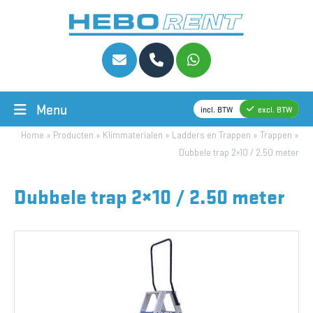
Menu
incl. BTW
excl. BTW
Home
»
Producten
»
Klimmaterialen
»
Ladders en Trappen
»
Trappen
»
Dubbele trap 2×10 / 2.50 meter
Dubbele trap 2×10 / 2.50 meter