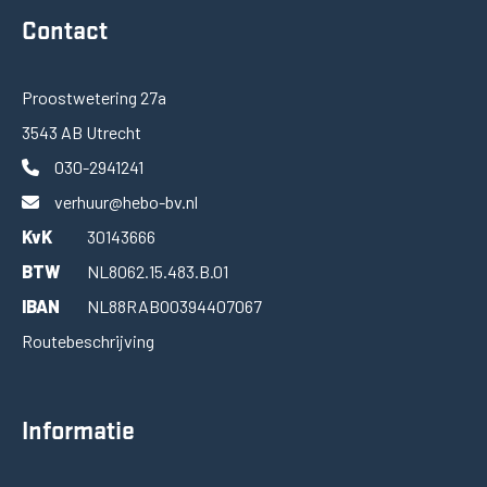
Contact
Proostwetering 27a
3543 AB Utrecht
030-2941241
verhuur@hebo-bv.nl
KvK
30143666
BTW
NL8062.15.483.B.01
IBAN
NL88RABO0394407067
Routebeschrijving
Informatie