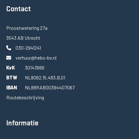
Contact
Proostwetering 27a
3543 AB Utrecht
030-2941241
verhuur@hebo-bv.nl
KvK
30143666
BTW
NL8062.15.483.B.01
IBAN
NL88RABO0394407067
Routebeschrijving
Informatie