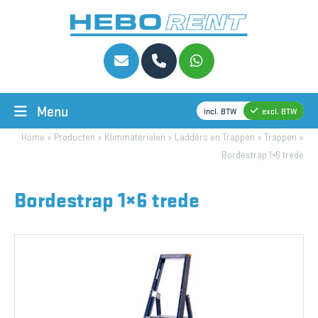
Menu
incl. BTW
excl. BTW
Home
»
Producten
»
Klimmaterialen
»
Ladders en Trappen
»
Trappen
»
Bordestrap 1×6 trede
Bordestrap 1×6 trede