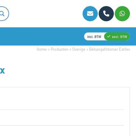
incl. BTW
excl. BTW
Home
»
Producten
»
Overige
»
Behangafstomer Earlex
x