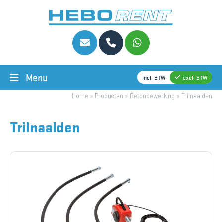
Menu
incl. BTW
excl. BTW
Home
»
Producten
»
Betonbewerking
»
Trilnaalden
Trilnaalden