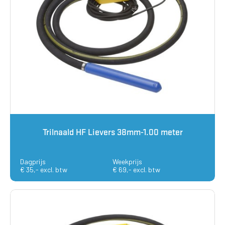
Trilnaald HF Lievers 38mm-1.00 meter
Dagprijs
Weekprijs
€ 35,- excl. btw
€ 69,- excl. btw