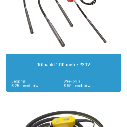
Trilnaald 1.00 meter 230V
Dagprijs
Weekprijs
€ 25,- excl. btw
€ 59,- excl. btw