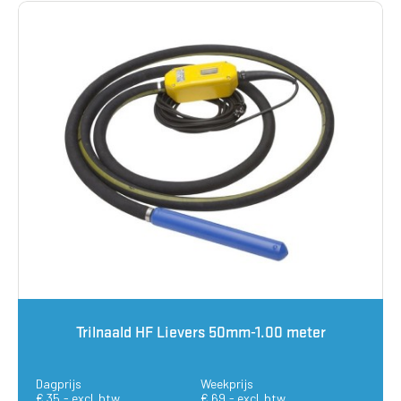
Trilnaald HF Lievers 50mm-1.00 meter
Dagprijs
Weekprijs
€ 35,- excl. btw
€ 69,- excl. btw