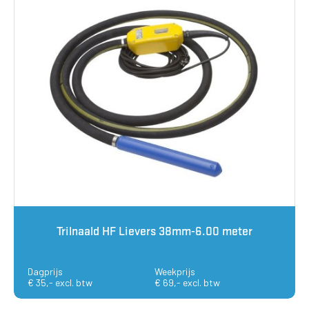
Trilnaald HF Lievers 38mm-6.00 meter
Dagprijs
Weekprijs
€ 35,- excl. btw
€ 69,- excl. btw