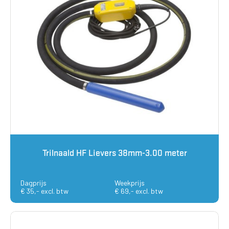
Trilnaald HF Lievers 38mm-3.00 meter
Dagprijs
Weekprijs
€ 35,- excl. btw
€ 69,- excl. btw